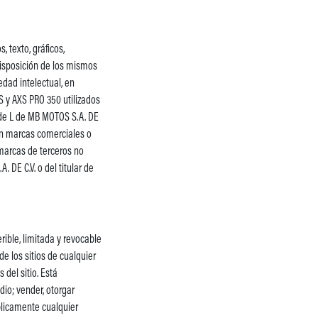
, texto, gráficos,
 disposición de los mismos
edad intelectual, en
S y AXS PRO 350 utilizados
 de L de MB MOTOS S.A. DE
son marcas comerciales o
 marcas de terceros no
. DE C.V. o del titular de
rible, limitada y revocable
e los sitios de cualquier
 del sitio. Está
dio; vender, otorgar
úblicamente cualquier