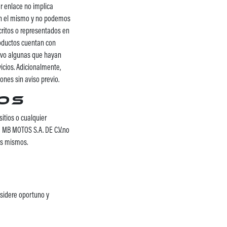
r enlace no implica
 en el mismo y no podemos
scritos o representados en
roductos cuentan con
alvo algunas que hayan
icios. Adicionalmente,
ones sin aviso previo.
ios
itios o cualquier
e MB MOTOS S.A. DE C.V.no
os mismos.
nsidere oportuno y