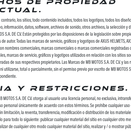
hos de propiedad
ctual.
ontrario, los sitios, todo contenido incluidos, todos los logotipos, todos los diseños
, información, datos, software, archivos de sonido, otros archivos, la selección y
S.A. DE C.V. Están protegidos por las disposiciones de la legislación sobre propi
s de autor. Todas las marcas de servicio, gráficos y logotipos de AXUS HELMETS, AX
s son nombres comerciales, marcas comerciales o marcas comerciales registradas
les, marcas de servicio, gráficos y logotipos utilizados en relación con los sitios 
radas de sus respectivos propietarios. Las Marcas de MB MOTOS S.A. DE C.V. y las
i utilizarse, total o parcialmente, sin el permiso previo por escrito de MB MOTOS S.A
pondiente.
ia y restricciones.
 MOTOS S.A. DE C.V. otorga al usuario una licencia personal, no exclusiva, intransfe
uso personal únicamente de acuerdo con estos términos. Se prohíbe cualquier uso d
n limitación, la reventa, transferencia, modificación o distribución de los materiales
o para todo lo siguiente: publicar cualquier material del sitio en cualquier otro me
alizar de cualquier otro modo cualquier material del sitio, realizar y / o mostrar p