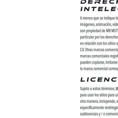
Derec
intele
A menos que se indique lo c
imágenes, animación, video
son propiedad de MB MOTOS 
particular por los derecho
en relación con los sitio
C.V. Otras marcas comercia
marcas comerciales regist
pueden copiarse, imitarse n
la marca comercial corres
Licenc
Sujeto a estos términos, MB
para usar los sitios para 
otra manera, incluyendo, si
específicamente restringid
sublicencias y / o comerci