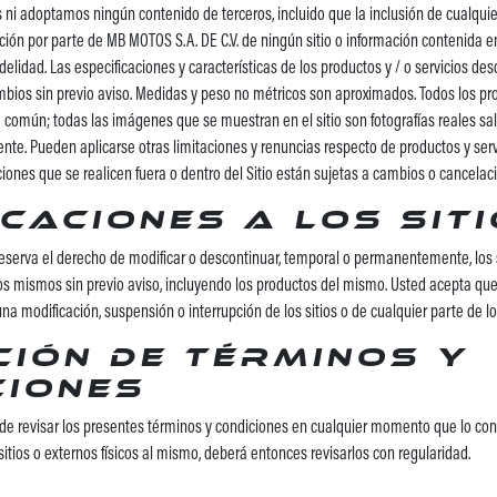
ni adoptamos ningún contenido de terceros, incluido que la inclusión de cualquie
opción por parte de MB MOTOS S.A. DE C.V. de ningún sitio o información contenida
idelidad. Las especificaciones y características de los productos y / o servicios de
cambios sin previo aviso. Medidas y peso no métricos son aproximados. Todos los p
común; todas las imágenes que se muestran en el sitio son fotografías reales s
nte. Pueden aplicarse otras limitaciones y renuncias respecto de productos y serv
iones que se realicen fuera o dentro del Sitio están sujetas a cambios o cancelaci
caciones a los sit
reserva el derecho de modificar o descontinuar, temporal o permanentemente, los s
 los mismos sin previo aviso, incluyendo los productos del mismo. Usted acepta qu
a modificación, suspensión o interrupción de los sitios o de cualquier parte de l
ción de términos y
ciones
de revisar los presentes términos y condiciones en cualquier momento que lo co
 sitios o externos físicos al mismo, deberá entonces revisarlos con regularidad.