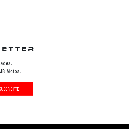
letter
dades.
 MB Motos.
SUSCRIBIRTE