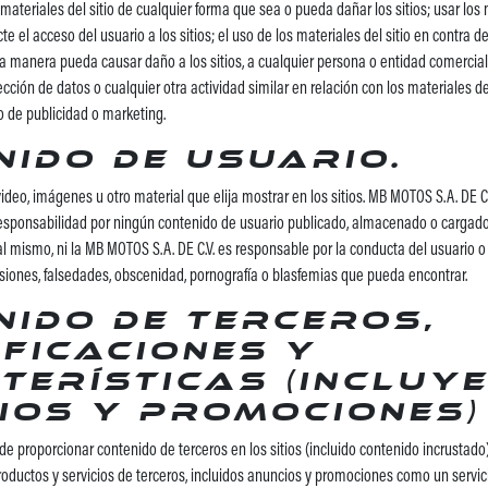
s materiales del sitio de cualquier forma que sea o pueda dañar los sitios; usar los 
e el acceso del usuario a los sitios; el uso de los materiales del sitio en contra d
a manera pueda causar daño a los sitios, a cualquier persona o entidad comercial;
cción de datos o cualquier otra actividad similar en relación con los materiales del 
po de publicidad o marketing.
nido de usuario.
video, imágenes u otro material que elija mostrar en los sitios. MB MOTOS S.A. DE C.
esponsabilidad por ningún contenido de usuario publicado, almacenado o cargado 
l mismo, ni la MB MOTOS S.A. DE C.V. es responsable por la conducta del usuario o 
siones, falsedades, obscenidad, pornografía o blasfemias que pueda encontrar.
nido de terceros,
ificaciones y
terísticas (incluy
ios y promociones)
e proporcionar contenido de terceros en los sitios (incluido contenido incrustad
roductos y servicios de terceros, incluidos anuncios y promociones como un servic