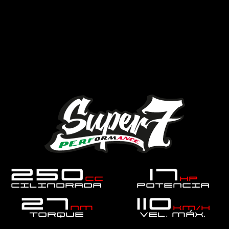
250
17
cc
hp
Cilindrada
Potencia
27
110
Nm
km/h
Torque
Vel. MÁX.