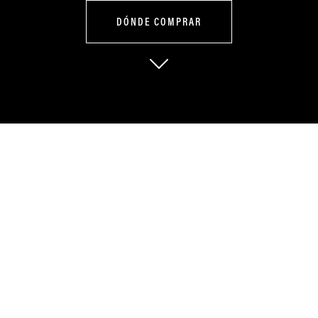
DÓNDE COMPRAR
Ingeniería con
carácter que se
nota en cada
kilómetro.
La SUPER 7 250 convierte la rutina en aventura. Su diseño retro y su
rendimiento confiable hacen que cada trayecto sea auténtico,