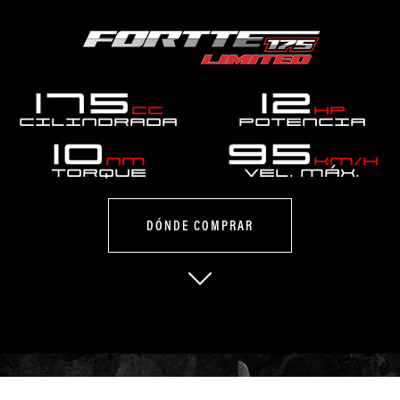
175
12
cc
hp
Cilindrada
Potencia
10
95
Nm
km/h
Torque
Vel. MÁX.
DÓNDE COMPRAR