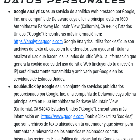
datos personales
Google Analytics
es un servicio de analítica web prestado por Google,
Inc., una compañía de Delaware cuya oficina principal está en 1600
Amphitheatre Parkway, Mountain View (California), CA 94043, Estados
Unidos (“Google”). Encontrarás más información en:
https://analytics.google.com
Google Analytics utiliza “cookies”, que son
archivos de texto ubicados en tu ordenador, para ayudar al Titular a
analizar el uso que hacen los usuarios del sitio Web. La información que
genera la cookie acerca del uso del sitio Web (incluyendo tu dirección
IP) será directamente transmitida y archivada por Google en los
servidores de Estados Unidos.
DoubleClick by Google
es un conjunto de servicios publicitarios
proporcionado por Google, Inc., una compañía de Delaware cuya oficina
principal está en 1600 Amphitheatre Parkway, Mountain View
(California), CA 94043, Estados Unidos (“Google”). Encontrarás más
información en:
https://www.google.com
. DoubleClick utiliza “cookies”,
que son archivos de texto ubicados en tu ordenador y que sirven para
aumentar la relevancia de los anuncios relacionados con tus
búsquedas recientes. En la Política de privacidad de Google se explica