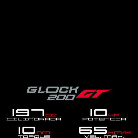
197
10
cc
hp
Cilindrada
Potencia
10
65
Nm
km/h
Torque
Vel. MÁX.