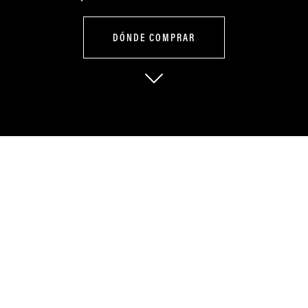
DÓNDE COMPRAR
Poder, tracción y
carácter para
cualquier
terreno.
La GLOCK 200 convierte terrenos difíciles en desafíos superados. Su