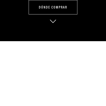
DÓNDE COMPRAR
Control con
potencia,
disciplina y
carácter.
La TEKKEN 300 convierte cualquier reto en victoria. Su fuerza y
precisión mecánica te permiten dominar caminos difíciles con