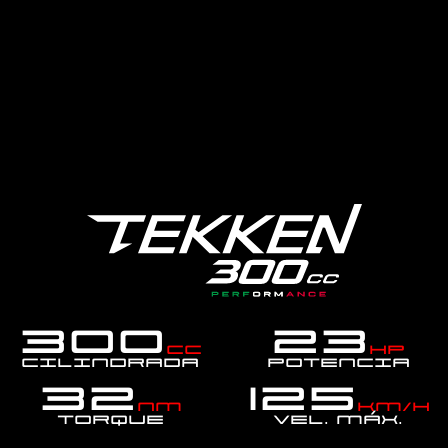
300
23
cc
hp
Cilindrada
Potencia
32
125
Nm
km/h
Torque
Vel. MÁX.