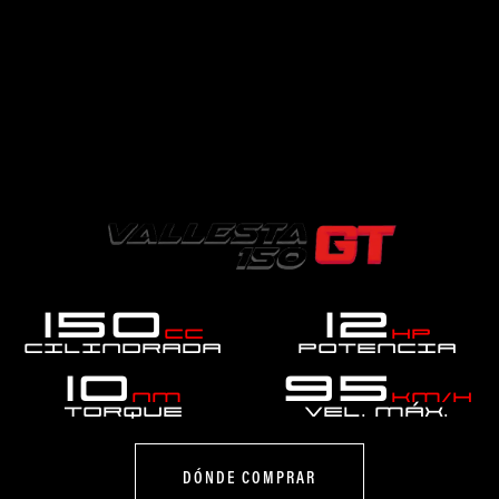
150
12
cc
hp
Cilindrada
Potencia
10
95
Nm
km/h
Torque
Vel. MÁX.
DÓNDE COMPRAR