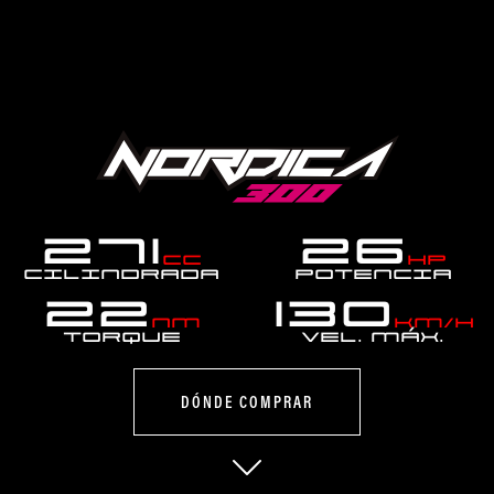
271
26
cc
hp
Cilindrada
Potencia
22
130
Nm
km/h
Torque
Vel. MÁX.
DÓNDE COMPRAR