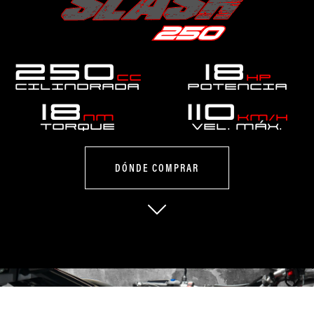
250
18
cc
hp
Cilindrada
Potencia
18
110
Nm
km/h
Torque
Vel. MÁX.
DÓNDE COMPRAR