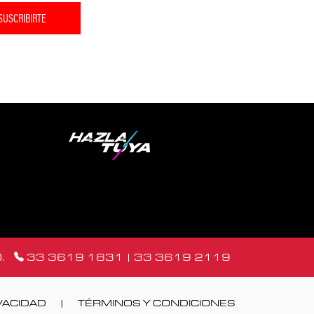
SUSCRIBIRTE
.
33 3619 1831
|
33 3619 2119
VACIDAD
|
TÉRMINOS Y CONDICIONES