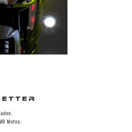
letter
dades.
 MB Motos.