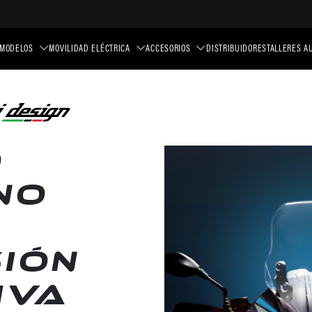
MODELOS
MOVILIDAD ELÉCTRICA
ACCESORIOS
DISTRIBUIDORES
TALLERES A
O
NO
IÓN
IVA