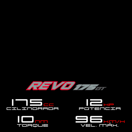
175
12
cc
hp
Cilindrada
Potencia
10
96
Nm
km/h
Torque
Vel. MÁX.