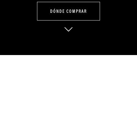
DÓNDE COMPRAR
Diseño poderoso
desde cualquier
ángulo.
La REVO 175 convierte cada trayecto en confianza. Su diseño versátil
y motor ágil te acompañan en ciudad o carretera, haciendo que
moverte sea siempre una experiencia segura y con estilo.